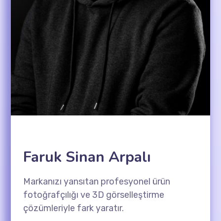
Faruk Sinan Arpalı
Markanızı yansıtan profesyonel ürün
fotoğrafçılığı ve 3D görselleştirme
çözümleriyle fark yaratır.